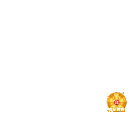
从个人数据来看，科内凭借出色的传控能力和精准的
射门技术，使得他在转会市场上受到众多豪门青睐。
他那种能够瞬间改变比赛局势的能力，让他成为不可
或缺的一环。而巴雷拉同样不遑多让，他不仅拥有极
强的身体素质，也具备卓越的战术意识，这使得他在
比赛中的灵活调度显得尤为重要。
两人的5000万欧元身价不仅反映了他们在场上的贡
献，同时也体现了俱乐部对未来发展的期望。这表
明，在接下来的几年里，他们仍然具备继续提升自己
价值和影响力的潜力。
3、影响中前卫身价因素
除了个人能力外，多种因素共同影响着中前卫的位置
身价。其中最显著的是年龄与潜力，新生代球员因其