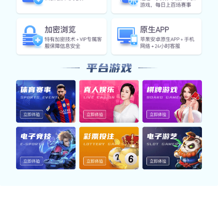
才竞争异常激烈。
此外，由于疫情后的经济复苏，各大俱乐部资金链逐
步恢复，使得他们更加愿意投入资金于引援。而这股
风潮无疑促进了中前卫市场价格的大幅提升，也让球
队在选拔时更加注重年轻且有潜力的新星。
2、科内与巴雷拉市场价值分析
科内和巴雷拉无疑是当今意甲最具代表性的中前卫之
一，他们在场上的表现深受好评。特别是在过去一个
赛季，两人在各自球队中的核心作用使得他们收入颇
丰，并为其个人品牌增添了更多光环。尤其是在球队
比赛关键时刻，他们总能挺身而出，为球队贡献力
量。