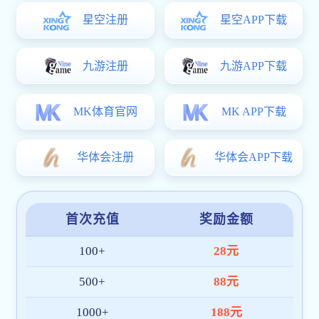
意甲中前卫身价盘点科内与巴
雷拉并列最高达5000万欧
2026-06-15 22:15
34 次阅读
首页
/
体育动态
在意甲联赛中，中前卫的角色至关重要，他们不仅负
责组织进攻，还需要承担防守任务，因此他们的身价
常常反映出市场对其能力与潜力的认可。近期，随着
意甲中前卫身价的不断攀升，科内与巴雷拉两位球员
以5000万欧元并列成为最高身价球员，引发了广泛关
注。本文将从四个方面进行详细阐述：一是当前意甲
中前卫的身价现状，二是科内与巴雷拉的市场价值分
析，三是影响中前卫身价因素探讨，四是未来中前卫